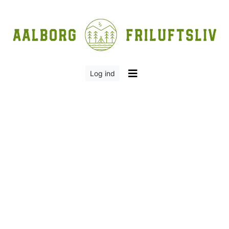
Log ind
Arrangementer & events
Foreningen afholder en masse forskellige
arrangementer over hele året, både internt og i
samarbejde med kommunen, andre foreninger og
organisationer. Vi forsøger at planlægge dem i god tid
(i hhv. jule og -sommerferien), men gode ideer er altid
velkomne i løbet af året.
Sociale arrangementer